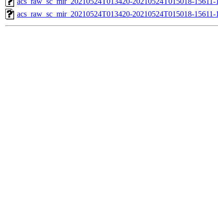
acs_raw_sc_mir_20210524T013420-20210524T015018-15611-1
acs_raw_sc_mir_20210524T013420-20210524T015018-15611-