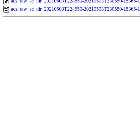
acs_raw_sc_nir_20210503T224550-20210503T230550-15365-1
acs_raw_sc_nir_20210503T224550-20210503T230550-15365-1