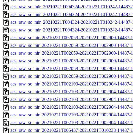
acs_raw_sc_mir_20210221T004324-20210221T010242-14487-1
acs_raw_sc_mir_20210221T004324-20210221T010242-14487-1
acs_raw_sc_mir_20210221T004324-20210221T010242-14487-1
acs_raw_sc_mir_20210221T004324-20210221T010242-14487-
acs_raw_sc_nir_20210221T002059-20210221T002900-14487-1
acs_raw_sc_nir_20210221T002059-20210221T002900-14487-1
acs_raw_sc_nir_20210221T002059-20210221T002900-14487-1
acs_raw_sc_nir_20210221T002059-20210221T002900-14487-1
acs_raw_sc_nir_20210221T002059-20210221T002900-14487-1
acs_raw_sc_nir_20210221T002059-20210221T002900-14487-1
acs_raw_sc_nir_20210221T002103-20210221T002904-14487-1
acs_raw_sc_nir_20210221T002103-20210221T002904-14487-1
acs_raw_sc_nir_20210221T002103-20210221T002904-14487-1
acs_raw_sc_nir_20210221T002103-20210221T002904-14487-1
acs_raw_sc_nir_20210221T002103-20210221T002904-14487-1
acs_raw_sc_nir_20210221T002103-20210221T002904-14487-1
acs_raw_sc_nir_20210221T005437-20210221T010238-14487-1