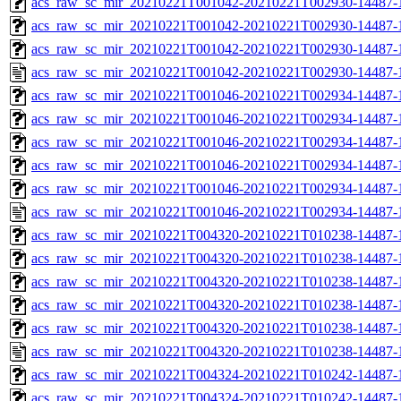
acs_raw_sc_mir_20210221T001042-20210221T002930-14487-1
acs_raw_sc_mir_20210221T001042-20210221T002930-14487-1
acs_raw_sc_mir_20210221T001042-20210221T002930-14487-1
acs_raw_sc_mir_20210221T001042-20210221T002930-14487-1
acs_raw_sc_mir_20210221T001046-20210221T002934-14487-
acs_raw_sc_mir_20210221T001046-20210221T002934-14487-1
acs_raw_sc_mir_20210221T001046-20210221T002934-14487-1
acs_raw_sc_mir_20210221T001046-20210221T002934-14487-1
acs_raw_sc_mir_20210221T001046-20210221T002934-14487-1
acs_raw_sc_mir_20210221T001046-20210221T002934-14487-
acs_raw_sc_mir_20210221T004320-20210221T010238-14487-
acs_raw_sc_mir_20210221T004320-20210221T010238-14487-1
acs_raw_sc_mir_20210221T004320-20210221T010238-14487-1
acs_raw_sc_mir_20210221T004320-20210221T010238-14487-1
acs_raw_sc_mir_20210221T004320-20210221T010238-14487-1
acs_raw_sc_mir_20210221T004320-20210221T010238-14487-1
acs_raw_sc_mir_20210221T004324-20210221T010242-14487-
acs_raw_sc_mir_20210221T004324-20210221T010242-14487-1