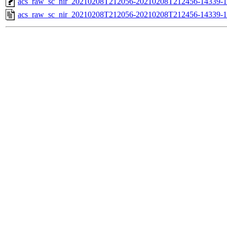
acs_raw_sc_nir_20210208T212056-20210208T212456-14339-1
acs_raw_sc_nir_20210208T212056-20210208T212456-14339-1