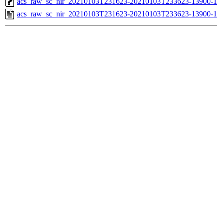
acs_raw_sc_nir_20210103T231623-20210103T233623-13900-1
acs_raw_sc_nir_20210103T231623-20210103T233623-13900-1