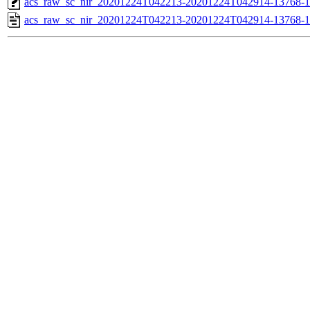
acs_raw_sc_nir_20201224T042213-20201224T042914-13768-1
acs_raw_sc_nir_20201224T042213-20201224T042914-13768-1