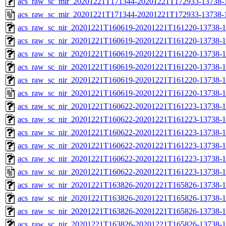
acs_raw_sc_mir_20201221T171344-20201221T172933-13738-1
acs_raw_sc_mir_20201221T171344-20201221T172933-13738-
acs_raw_sc_nir_20201221T160619-20201221T161220-13738-1
acs_raw_sc_nir_20201221T160619-20201221T161220-13738-1
acs_raw_sc_nir_20201221T160619-20201221T161220-13738-1
acs_raw_sc_nir_20201221T160619-20201221T161220-13738-1
acs_raw_sc_nir_20201221T160619-20201221T161220-13738-1
acs_raw_sc_nir_20201221T160619-20201221T161220-13738-1
acs_raw_sc_nir_20201221T160622-20201221T161223-13738-1
acs_raw_sc_nir_20201221T160622-20201221T161223-13738-1
acs_raw_sc_nir_20201221T160622-20201221T161223-13738-1
acs_raw_sc_nir_20201221T160622-20201221T161223-13738-1
acs_raw_sc_nir_20201221T160622-20201221T161223-13738-1
acs_raw_sc_nir_20201221T160622-20201221T161223-13738-1
acs_raw_sc_nir_20201221T163826-20201221T165826-13738-1
acs_raw_sc_nir_20201221T163826-20201221T165826-13738-1
acs_raw_sc_nir_20201221T163826-20201221T165826-13738-1
acs_raw_sc_nir_20201221T163826-20201221T165826-13738-1