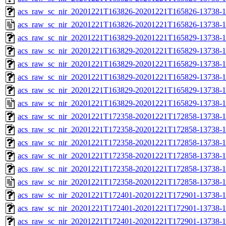
acs_raw_sc_nir_20201221T163826-20201221T165826-13738-1
acs_raw_sc_nir_20201221T163826-20201221T165826-13738-1
acs_raw_sc_nir_20201221T163829-20201221T165829-13738-1
acs_raw_sc_nir_20201221T163829-20201221T165829-13738-1
acs_raw_sc_nir_20201221T163829-20201221T165829-13738-1
acs_raw_sc_nir_20201221T163829-20201221T165829-13738-1
acs_raw_sc_nir_20201221T163829-20201221T165829-13738-1
acs_raw_sc_nir_20201221T163829-20201221T165829-13738-1
acs_raw_sc_nir_20201221T172358-20201221T172858-13738-1
acs_raw_sc_nir_20201221T172358-20201221T172858-13738-1
acs_raw_sc_nir_20201221T172358-20201221T172858-13738-1
acs_raw_sc_nir_20201221T172358-20201221T172858-13738-1
acs_raw_sc_nir_20201221T172358-20201221T172858-13738-1
acs_raw_sc_nir_20201221T172358-20201221T172858-13738-1
acs_raw_sc_nir_20201221T172401-20201221T172901-13738-1
acs_raw_sc_nir_20201221T172401-20201221T172901-13738-1
acs_raw_sc_nir_20201221T172401-20201221T172901-13738-1