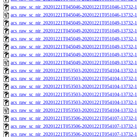
acs_raw_sc_nir_20201221T045046-20201221T051046-13732-1
acs_raw_sc_nir_20201221T045046-20201221T051046-13732-1
acs_raw_sc_nir_20201221T045049-20201221T051049-13732-1
acs_raw_sc_nir_20201221T045049-20201221T051049-13732-1
acs_raw_sc_nir_20201221T045049-20201221T051049-13732-1
acs_raw_sc_nir_20201221T045049-20201221T051049-13732-1
acs_raw_sc_nir_20201221T045049-20201221T051049-13732-1
acs_raw_sc_nir_20201221T045049-20201221T051049-13732-1
acs_raw_sc_nir_20201221T053503-20201221T054104-13732-1
acs_raw_sc_nir_20201221T053503-20201221T054104-13732-1
acs_raw_sc_nir_20201221T053503-20201221T054104-13732-1
acs_raw_sc_nir_20201221T053503-20201221T054104-13732-1
acs_raw_sc_nir_20201221T053503-20201221T054104-13732-1
acs_raw_sc_nir_20201221T053503-20201221T054104-13732-1
acs_raw_sc_nir_20201221T053506-20201221T054107-13732-1
acs_raw_sc_nir_20201221T053506-20201221T054107-13732-1
acs_raw_sc_nir_20201221T053506-20201221T054107-13732-1