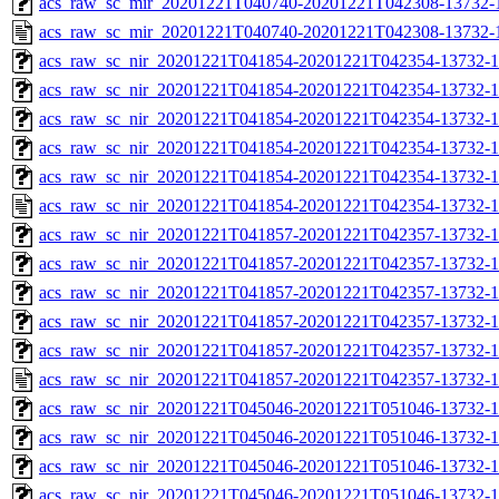
acs_raw_sc_mir_20201221T040740-20201221T042308-13732-1
acs_raw_sc_mir_20201221T040740-20201221T042308-13732-
acs_raw_sc_nir_20201221T041854-20201221T042354-13732-1
acs_raw_sc_nir_20201221T041854-20201221T042354-13732-1
acs_raw_sc_nir_20201221T041854-20201221T042354-13732-1
acs_raw_sc_nir_20201221T041854-20201221T042354-13732-1
acs_raw_sc_nir_20201221T041854-20201221T042354-13732-1
acs_raw_sc_nir_20201221T041854-20201221T042354-13732-1
acs_raw_sc_nir_20201221T041857-20201221T042357-13732-1
acs_raw_sc_nir_20201221T041857-20201221T042357-13732-1
acs_raw_sc_nir_20201221T041857-20201221T042357-13732-1
acs_raw_sc_nir_20201221T041857-20201221T042357-13732-1
acs_raw_sc_nir_20201221T041857-20201221T042357-13732-1
acs_raw_sc_nir_20201221T041857-20201221T042357-13732-1
acs_raw_sc_nir_20201221T045046-20201221T051046-13732-1
acs_raw_sc_nir_20201221T045046-20201221T051046-13732-1
acs_raw_sc_nir_20201221T045046-20201221T051046-13732-1
acs_raw_sc_nir_20201221T045046-20201221T051046-13732-1