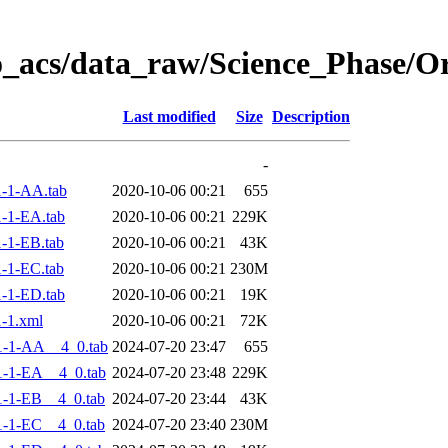
o_acs/data_raw/Science_Phase/
Last modified
Size
Description
-
-1-AA.tab
2020-10-06 00:21
655
-1-EA.tab
2020-10-06 00:21
229K
-1-EB.tab
2020-10-06 00:21
43K
-1-EC.tab
2020-10-06 00:21
230M
-1-ED.tab
2020-10-06 00:21
19K
-1.xml
2020-10-06 00:21
72K
1-1-AA__4_0.tab
2024-07-20 23:47
655
-1-EA__4_0.tab
2024-07-20 23:48
229K
-1-EB__4_0.tab
2024-07-20 23:44
43K
-1-EC__4_0.tab
2024-07-20 23:40
230M