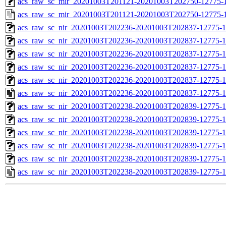
acs_raw_sc_mir_20201003T201121-20201003T202750-12775-1
acs_raw_sc_mir_20201003T201121-20201003T202750-12775-1
acs_raw_sc_nir_20201003T202236-20201003T202837-12775-1
acs_raw_sc_nir_20201003T202236-20201003T202837-12775-1
acs_raw_sc_nir_20201003T202236-20201003T202837-12775-1
acs_raw_sc_nir_20201003T202236-20201003T202837-12775-1
acs_raw_sc_nir_20201003T202236-20201003T202837-12775-1
acs_raw_sc_nir_20201003T202236-20201003T202837-12775-1
acs_raw_sc_nir_20201003T202238-20201003T202839-12775-1
acs_raw_sc_nir_20201003T202238-20201003T202839-12775-1
acs_raw_sc_nir_20201003T202238-20201003T202839-12775-1
acs_raw_sc_nir_20201003T202238-20201003T202839-12775-1
acs_raw_sc_nir_20201003T202238-20201003T202839-12775-1
acs_raw_sc_nir_20201003T202238-20201003T202839-12775-1