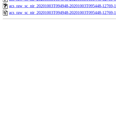
acs_raw_sc_nir_20201003T094948-20201003T095448-12769-1
acs_raw_sc_nir_20201003T094948-20201003T095448-12769-1