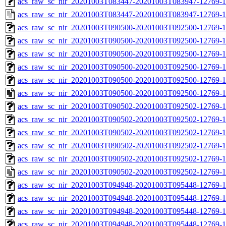
acs_raw_sc_nir_20201003T083447-20201003T083947-12769-1
acs_raw_sc_nir_20201003T083447-20201003T083947-12769-1
acs_raw_sc_nir_20201003T090500-20201003T092500-12769-1
acs_raw_sc_nir_20201003T090500-20201003T092500-12769-1
acs_raw_sc_nir_20201003T090500-20201003T092500-12769-1
acs_raw_sc_nir_20201003T090500-20201003T092500-12769-1
acs_raw_sc_nir_20201003T090500-20201003T092500-12769-1
acs_raw_sc_nir_20201003T090500-20201003T092500-12769-1
acs_raw_sc_nir_20201003T090502-20201003T092502-12769-1
acs_raw_sc_nir_20201003T090502-20201003T092502-12769-1
acs_raw_sc_nir_20201003T090502-20201003T092502-12769-1
acs_raw_sc_nir_20201003T090502-20201003T092502-12769-1
acs_raw_sc_nir_20201003T090502-20201003T092502-12769-1
acs_raw_sc_nir_20201003T090502-20201003T092502-12769-1
acs_raw_sc_nir_20201003T094948-20201003T095448-12769-1
acs_raw_sc_nir_20201003T094948-20201003T095448-12769-1
acs_raw_sc_nir_20201003T094948-20201003T095448-12769-1
acs_raw_sc_nir_20201003T094948-20201003T095448-12769-1