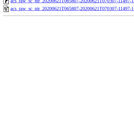
acs_raw_sc_nir_20200621T065807-20200621T070307-11497-1
acs_raw_sc_nir_20200621T065807-20200621T070307-11497-1